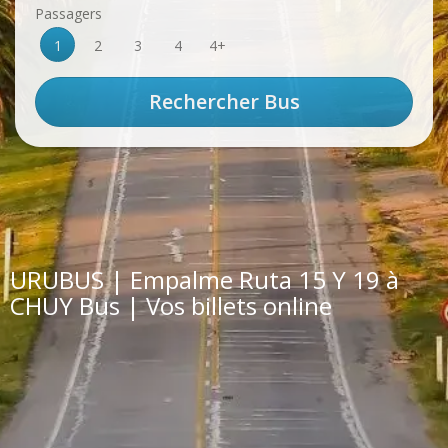
Passagers
1
2
3
4
4+
URUBUS | Empalme Ruta 15 Y 19 à
CHUY Bus | Vos billets online