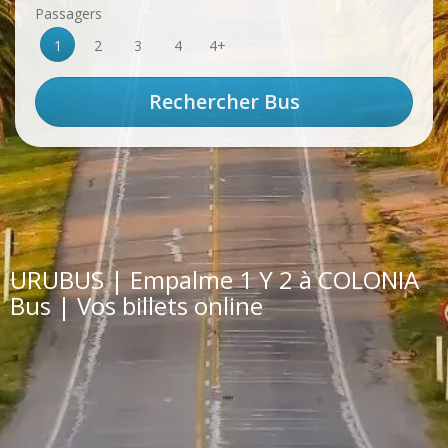
Passagers
1
2
3
4
4+
URUBUS | Empalme 1 Y 2 à COLONIA
Bus | Vos billets online