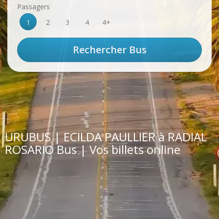
Passagers
1
2
3
4
4+
URUBUS | ECILDA PAULLIER à RADIAL
ROSARIO Bus | Vos billets online