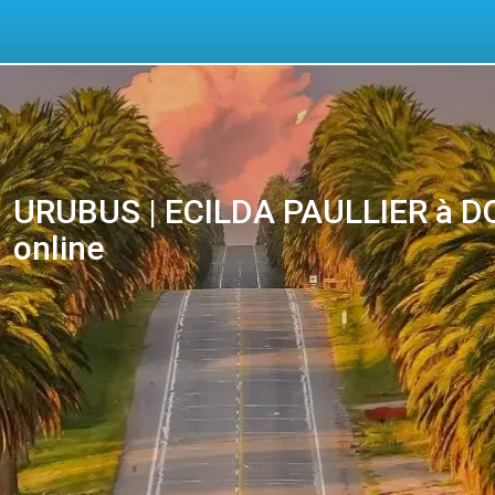
URUBUS | ECILDA PAULLIER à DOL
online