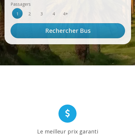
Passagers
1
2
3
4
4+
Le meilleur prix garanti