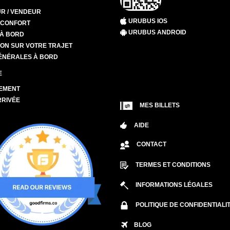
R / VENDEUR
URUBUS IOS
T CONFORT
URUBUS ANDROID
 À BORD
ION SUR VOTRE TRAJET
ÉNÉRALES À BORD
E
EMENT
RRIVÉE
MES BILLETS
AIDE
CONTACT
TERMES ET CONDITIONS
INFORMATIONS LÉGALES
POLITIQUE DE CONFIDENTIALI
BLOG