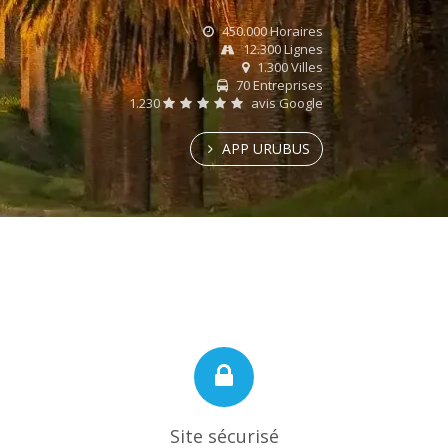
450.000 Horaires
12.300 Lignes
1.300 Villes
70 Entreprises
1.230
avis Google
APP URUBUS
Site sécurisé