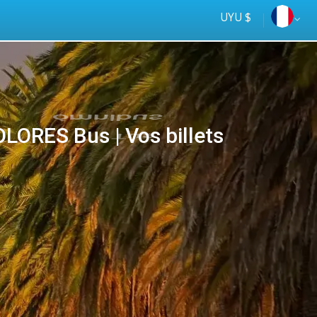
UYU $
ORES Bus | Vos billets
Tus
online
ómnibus