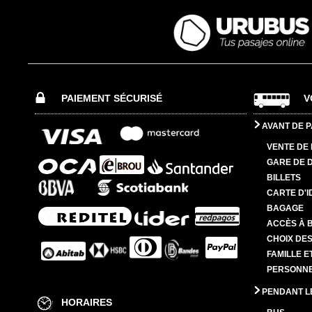
PAIEMENT SÉCURISÉ
V
AVANT DE P
VENTE DE 
GARE DE 
BILLETS
CARTE D'I
BAGAGE
ACCÈS À 
CHOIX DES
FAMILLE E
PERSONNES
PENDANT L
HORAIRES