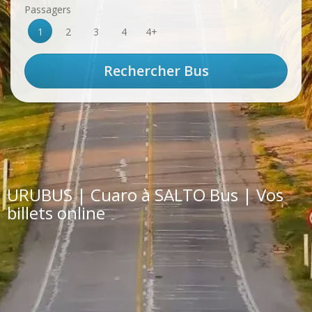
Passagers
1
2
3
4
4+
URUBUS | Cuaro à SALTO Bus | Vos
billets online