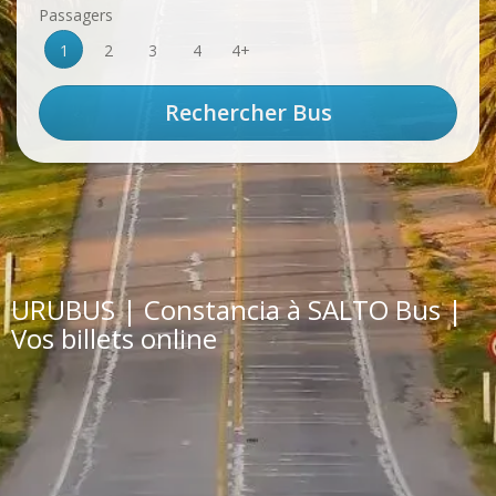
Passagers
1
2
3
4
4+
URUBUS | Constancia à SALTO Bus |
Vos billets online