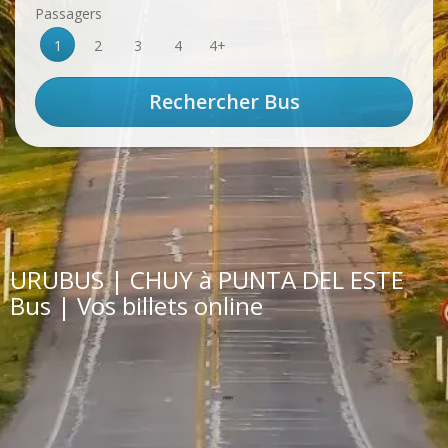
Passagers
1
2
3
4
4+
URUBUS | CHUY à PUNTA DEL ESTE
Bus | Vos billets online