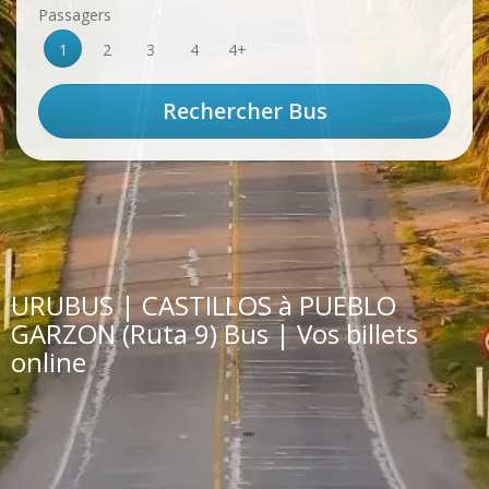
Passagers
1
2
3
4
4+
URUBUS | CASTILLOS à PUEBLO
GARZON (Ruta 9) Bus | Vos billets
online