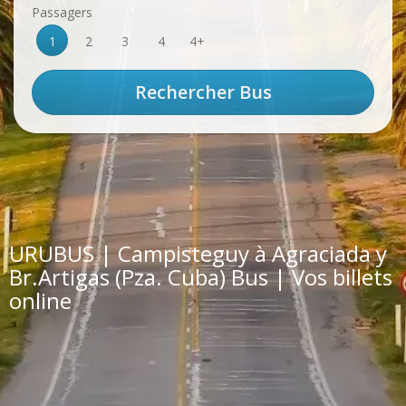
Passagers
1
2
3
4
4+
URUBUS | Campisteguy à Agraciada y
Br.Artigas (Pza. Cuba) Bus | Vos billets
online