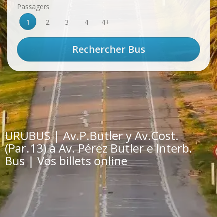
Passagers
1
2
3
4
4+
URUBUS | Av.P.Butler y Av.Cost.
(Par.13) à Av. Pérez Butler e Interb.
Bus | Vos billets online