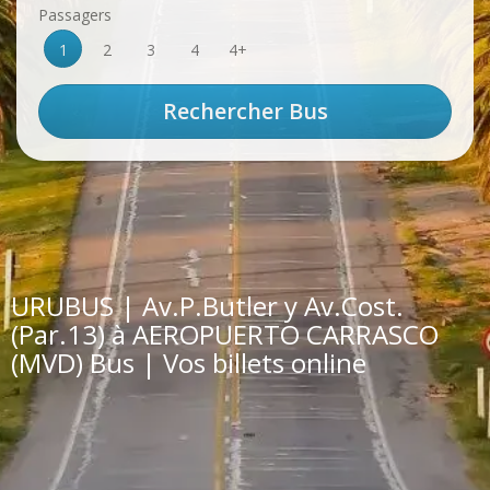
Passagers
1
2
3
4
4+
URUBUS | Av.P.Butler y Av.Cost.
(Par.13) à AEROPUERTO CARRASCO
(MVD) Bus | Vos billets online