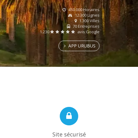
450.000 Horaires
12.300 Lignes
1.300 Villes
70 Entreprises
1.230
avis Google
APP URUBUS
Site sécurisé