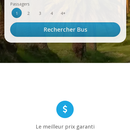
Passagers
1
2
3
4
4+
Le meilleur prix garanti