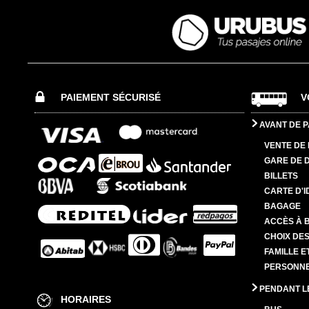
PAIEMENT SÉCURISÉ
V
AVANT DE P
VENTE DE 
GARE DE 
BILLETS
CARTE D'I
BAGAGE
ACCÈS À 
CHOIX DES
FAMILLE E
PERSONNES
PENDANT L
HORAIRES