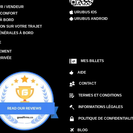
R / VENDEUR
URUBUS IOS
T CONFORT
URUBUS ANDROID
 À BORD
ION SUR VOTRE TRAJET
ÉNÉRALES À BORD
E
EMENT
RRIVÉE
MES BILLETS
AIDE
CONTACT
TERMES ET CONDITIONS
INFORMATIONS LÉGALES
POLITIQUE DE CONFIDENTIALI
BLOG