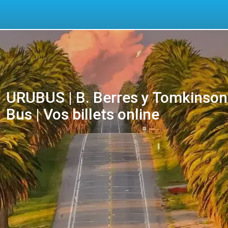
URUBUS | B. Berres y Tomkinson 
Bus | Vos billets online