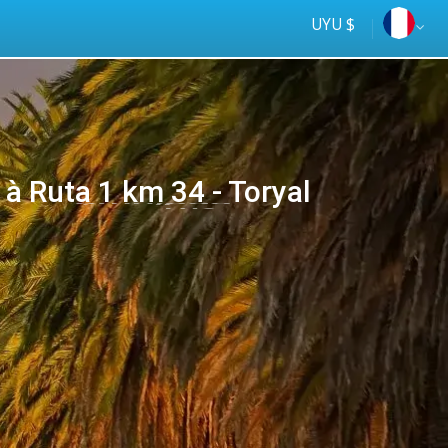
UYU $
à Ruta 1 km 34 - Toryal
Tus
online
ómnibus