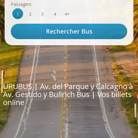
Passagers
1
2
3
4
4+
URUBUS | Av. del Parque y Calcagno à
Av. Gestido y Bullrich Bus | Vos billets
online