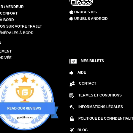
R / VENDEUR
URUBUS IOS
T CONFORT
URUBUS ANDROID
 À BORD
ION SUR VOTRE TRAJET
ÉNÉRALES À BORD
E
EMENT
RRIVÉE
MES BILLETS
AIDE
CONTACT
TERMES ET CONDITIONS
INFORMATIONS LÉGALES
POLITIQUE DE CONFIDENTIALI
BLOG