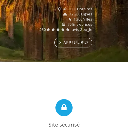
450.000 Horaires
12.300 Lignes
1.300 Villes
70 Entreprises
1.230
avis Google
APP URUBUS
Site sécurisé