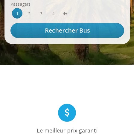
Passagers
1
2
3
4
4+
Le meilleur prix garanti