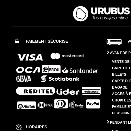
PAIEMENT SÉCURISÉ
V
AVANT DE P
VENTE DE 
GARE DE 
BILLETS
CARTE D'I
BAGAGE
ACCÈS À 
CHOIX DES
FAMILLE E
PERSONNES
PENDANT L
HORAIRES