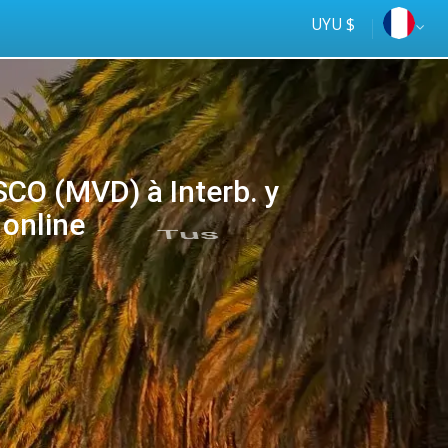
UYU $
 (MVD) à Interb. y
 online
Tus
online
ómnibus