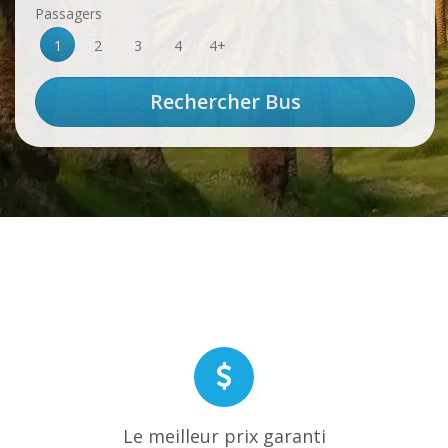
Passagers
1
2
3
4
4+
Le meilleur prix garanti