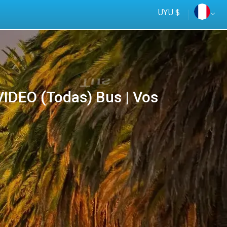
UYU $
DEO (Todas) Bus | Vos
Tus
online
ómnibus