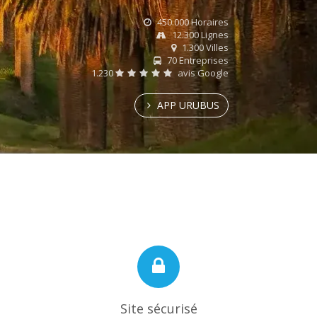
450.000 Horaires
12.300 Lignes
1.300 Villes
70 Entreprises
1.230
avis Google
APP URUBUS
Site sécurisé