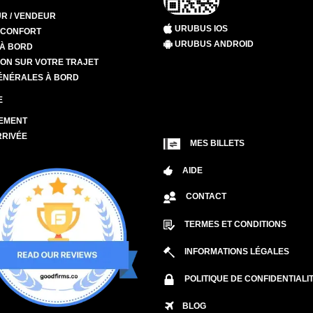
R / VENDEUR
URUBUS IOS
T CONFORT
URUBUS ANDROID
 À BORD
ION SUR VOTRE TRAJET
ÉNÉRALES À BORD
E
EMENT
RRIVÉE
MES BILLETS
AIDE
CONTACT
TERMES ET CONDITIONS
INFORMATIONS LÉGALES
POLITIQUE DE CONFIDENTIALI
BLOG