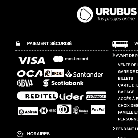
PAIEMENT SÉCURISÉ
V
AVANT DE P
VENTE DE 
GARE DE 
BILLETS
CARTE D'I
BAGAGE
ACCÈS À 
CHOIX DES
FAMILLE E
PERSONNES
PENDANT L
HORAIRES