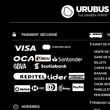
PAIEMENT SÉCURISÉ
V
AVANT DE P
VENTE DE 
GARE DE 
BILLETS
CARTE D'I
BAGAGE
ACCÈS À 
CHOIX DES
FAMILLE E
PERSONNES
PENDANT L
HORAIRES