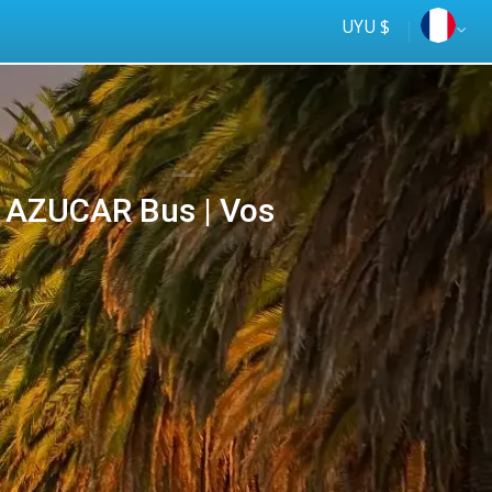
UYU $
 AZUCAR Bus | Vos
Tus
online
ómnibus