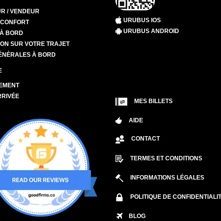
R / VENDEUR
URUBUS IOS
T CONFORT
URUBUS ANDROID
 À BORD
ION SUR VOTRE TRAJET
ÉNÉRALES À BORD
E
EMENT
RRIVÉE
MES BILLETS
AIDE
CONTACT
TERMES ET CONDITIONS
INFORMATIONS LÉGALES
POLITIQUE DE CONFIDENTIALI
BLOG