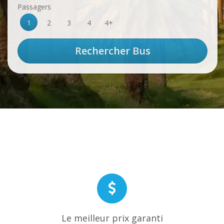
Passagers
1
2
3
4
4+
Le meilleur prix garanti