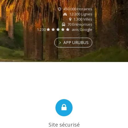
450.000 Horaires
12.300 Lignes
1.300 Villes
70 Entreprises
1.230
avis Google
APP URUBUS
Site sécurisé