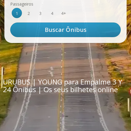
Passageiros
1
2
3
4
4+
URUBUS | YOUNG para Empalme 3 Y
24 Ônibus | Os seus bilhetes online