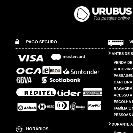
PAGO SEGURO
V
ANTES DE S
VENDA DE
RODOVIAR
PASSAGE
CARTEIRA
BAGAGEM
ACESSO A
ESCOLHA 
FAMÍLIA E
PESSOAS 
DURANTE A
HORÁRIOS