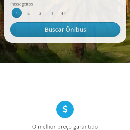
Passageiros
1
2
3
4
4+
O melhor preço garantido