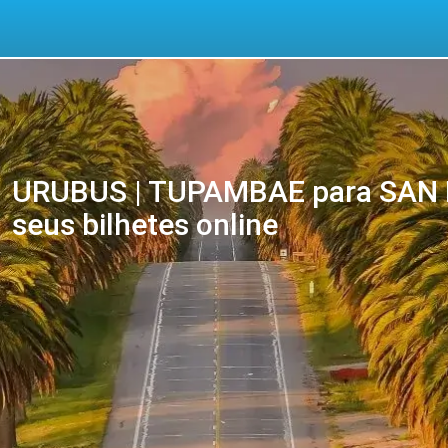
URUBUS | TUPAMBAE para SAN 
seus bilhetes online