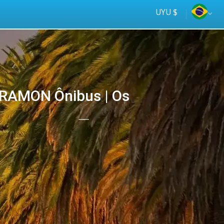
UYU $
RAMON Ônibus | Os
Tus
online
ómnibus