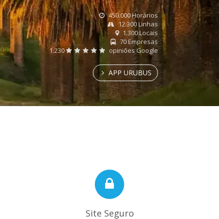
450.000 Horários
12.300 Linhas
1.300 Locais
70 Empresas
1.230
opiniões Google
APP URUBUS
Site Seguro