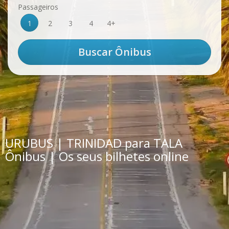
Passageiros
1
2
3
4
4+
URUBUS | TRINIDAD para TALA
Ônibus | Os seus bilhetes online