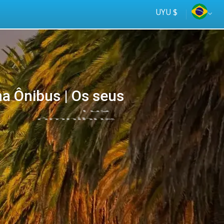
UYU $
a Ônibus | Os seus
Tus
online
ómnibus