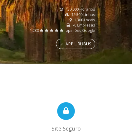
450.000 Horários
12.300 Linhas
1.300 Locais
70 Empresas
1.230
opiniões Google
APP URUBUS
Site Seguro