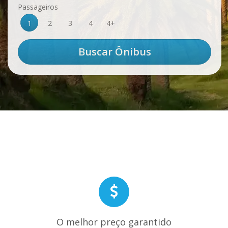
Passageiros
1
2
3
4
4+
O melhor preço garantido