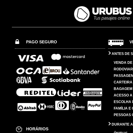
PAGO SEGURO
V
ANTES DE S
VENDA DE
RODOVIAR
PASSAGE
CARTEIRA
BAGAGEM
ACESSO A
ESCOLHA 
FAMÍLIA E
PESSOAS 
DURANTE A
HORÁRIOS