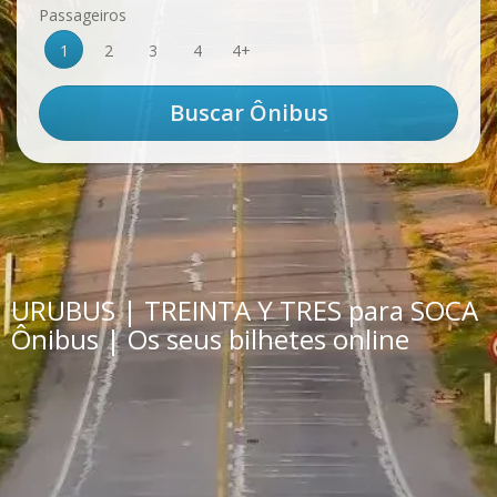
Passageiros
1
2
3
4
4+
URUBUS | TREINTA Y TRES para SOCA
Ônibus | Os seus bilhetes online