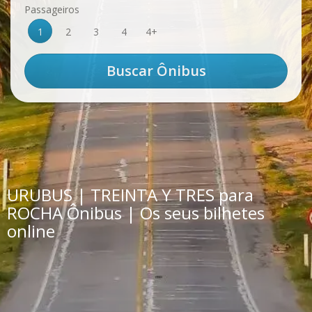
Passageiros
1
2
3
4
4+
URUBUS | TREINTA Y TRES para
ROCHA Ônibus | Os seus bilhetes
online