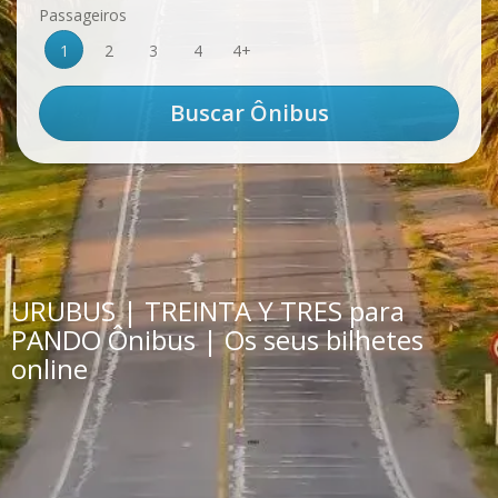
Passageiros
1
2
3
4
4+
URUBUS | TREINTA Y TRES para
PANDO Ônibus | Os seus bilhetes
online