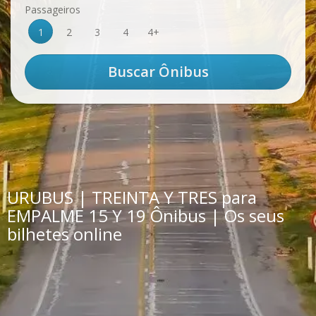
Passageiros
1
2
3
4
4+
URUBUS | TREINTA Y TRES para
EMPALME 15 Y 19 Ônibus | Os seus
bilhetes online