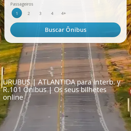
Passageiros
1
2
3
4
4+
URUBUS | ATLANTIDA para Interb. y
R.101 Ônibus | Os seus bilhetes
online