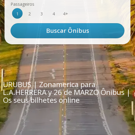
Passageiros
1
2
3
4
4+
URUBUS | Zonamerica para
L.A.HERRERA y 26 de MARZO Ônibus |
Os seus bilhetes online