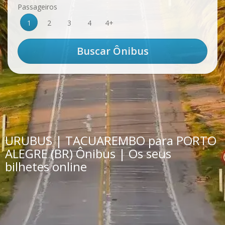
Passageiros
1
2
3
4
4+
URUBUS | TACUAREMBO para PORTO
ALEGRE (BR) Ônibus | Os seus
bilhetes online