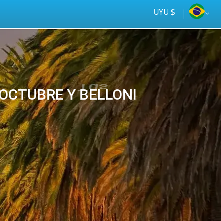
UYU $
e OCTUBRE Y BELLONI
Tus
online
ómnibus