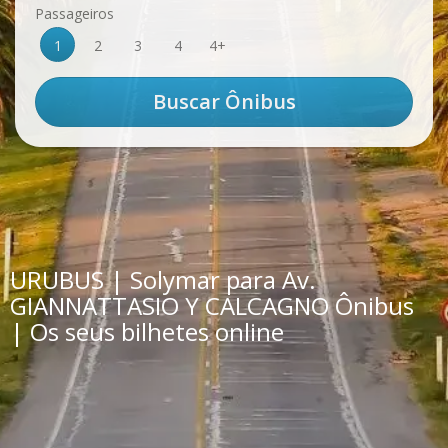
Passageiros
1
2
3
4
4+
URUBUS | Solymar para Av.
GIANNATTASIO Y CALCAGNO Ônibus
| Os seus bilhetes online