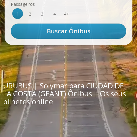
Passageiros
1
2
3
4
4+
URUBUS | Solymar para CIUDAD DE
LA COSTA (GEANT) Ônibus | Os seus
bilhetes online