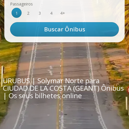
Passageiros
1
2
3
4
4+
URUBUS | Solymar Norte para
CIUDAD DE LA COSTA (GEANT) Ônibus
| Os seus bilhetes online