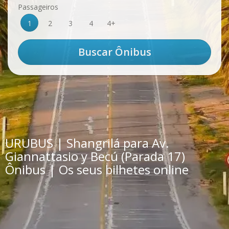
Passageiros
1
2
3
4
4+
URUBUS | Shangrilá para Av.
Giannattasio y Becú (Parada 17)
Ônibus | Os seus bilhetes online