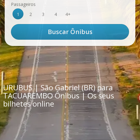
Passageiros
1
2
3
4
4+
URUBUS | São Gabriel (BR) para
TACUAREMBO Ônibus | Os seus
bilhetes online