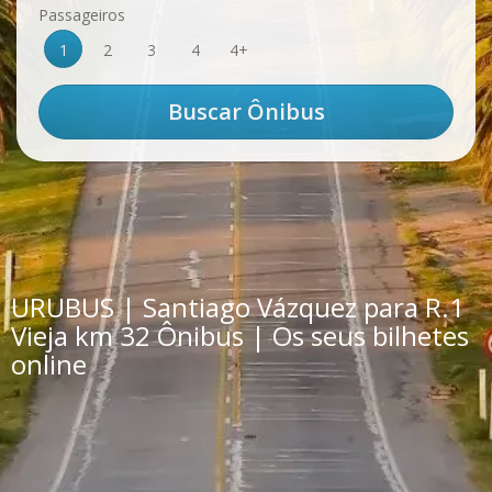
Passageiros
1
2
3
4
4+
URUBUS | Santiago Vázquez para R.1
Vieja km 32 Ônibus | Os seus bilhetes
online