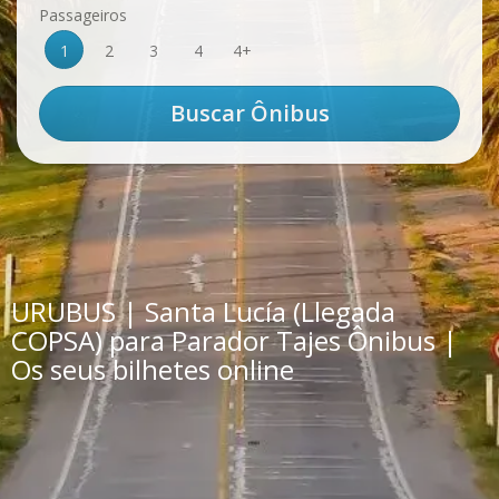
Passageiros
1
2
3
4
4+
URUBUS | Santa Lucía (Llegada
COPSA) para Parador Tajes Ônibus |
Os seus bilhetes online