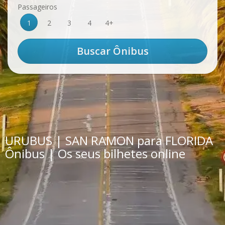
Passageiros
1
2
3
4
4+
URUBUS | SAN RAMON para FLORIDA
Ônibus | Os seus bilhetes online