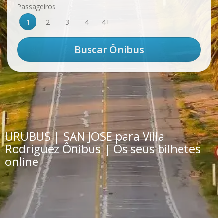
Passageiros
1
2
3
4
4+
URUBUS | SAN JOSE para Villa
Rodríguez Ônibus | Os seus bilhetes
online