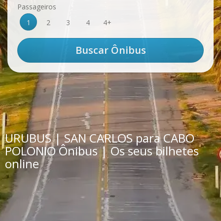
Passageiros
1
2
3
4
4+
URUBUS | SAN CARLOS para CABO
POLONIO Ônibus | Os seus bilhetes
online