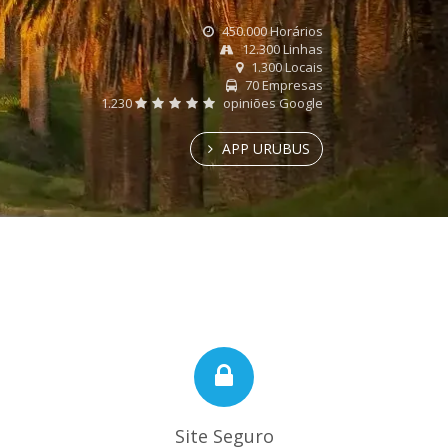
450.000 Horários
12.300 Linhas
1.300 Locais
70 Empresas
1.230
opiniões Google
APP URUBUS
Site Seguro