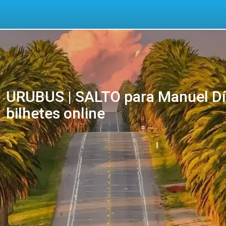
URUBUS | SALTO para Manuel Día
bilhetes online