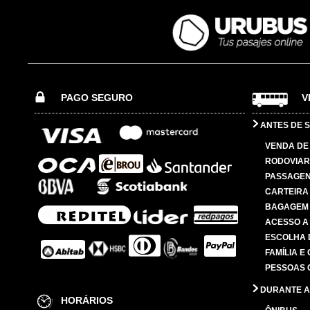
PAGO SEGURO
V
ANTES DE S
VENDA DE
RODOVIAR
PASSAGE
CARTEIRA
BAGAGEM
ACESSO A
ESCOLHA 
FAMÍLIA E
PESSOAS 
DURANTE A
HORÁRIOS