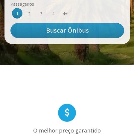
Passageiros
1
2
3
4
4+
O melhor preço garantido