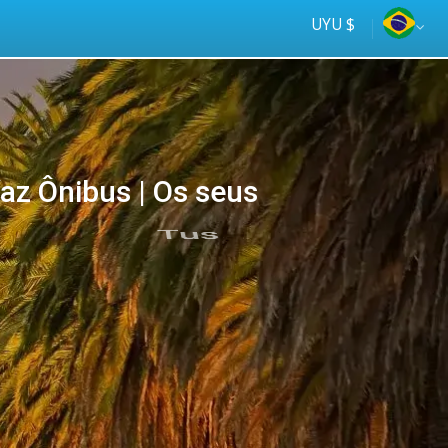
UYU $
z Ônibus | Os seus
Tus
online
ómnibus