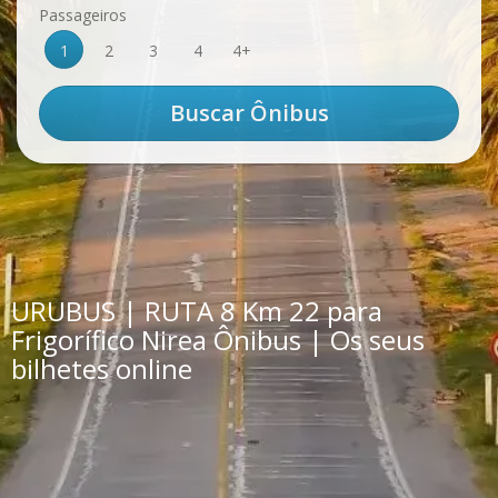
Passageiros
1
2
3
4
4+
URUBUS | RUTA 8 Km 22 para
Frigorífico Nirea Ônibus | Os seus
bilhetes online