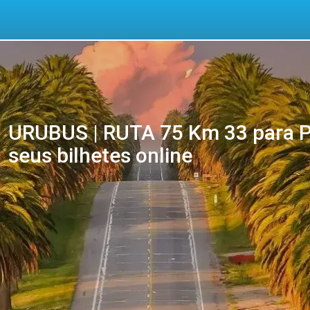
URUBUS | RUTA 75 Km 33 para Pl
seus bilhetes online