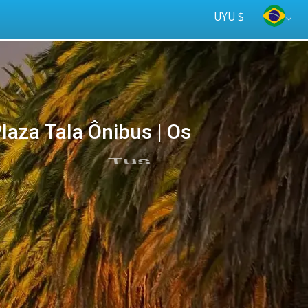
UYU $
aza Tala Ônibus | Os
Tus
online
ómnibus