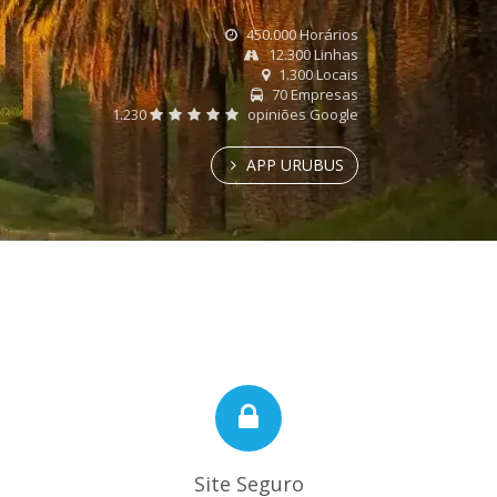
450.000 Horários
12.300 Linhas
1.300 Locais
70 Empresas
1.230
opiniões Google
APP URUBUS
Site Seguro