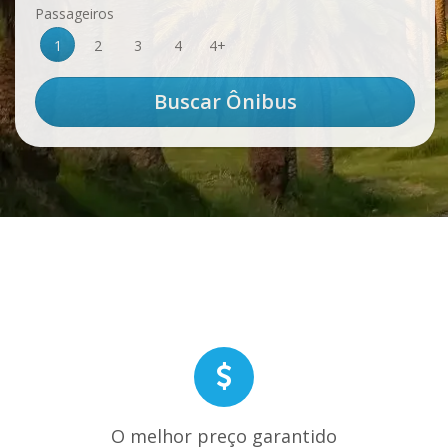
Passageiros
1
2
3
4
4+
O melhor preço garantido