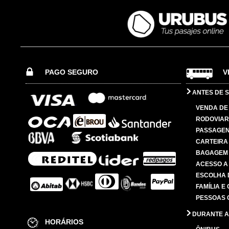
PAGO SEGURO
V
ANTES DE S
VENDA DE
RODOVIAR
PASSAGE
CARTEIRA
BAGAGEM
ACESSO A
ESCOLHA 
FAMÍLIA E
PESSOAS 
DURANTE A
HORÁRIOS