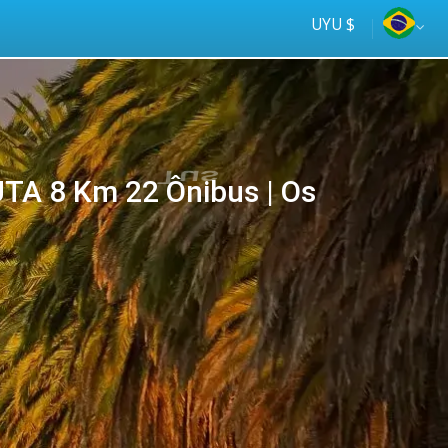
UYU $
TA 8 Km 22 Ônibus | Os
Tus
online
ómnibus