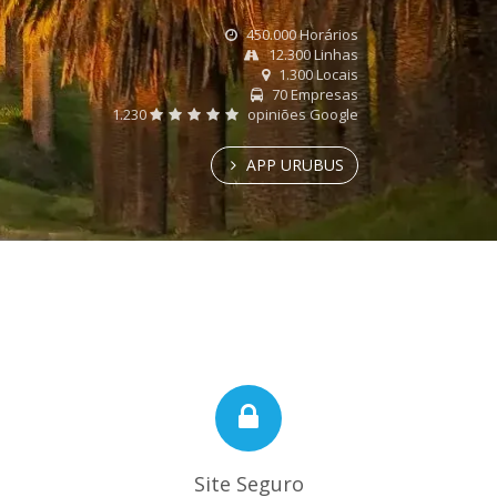
450.000 Horários
12.300 Linhas
1.300 Locais
70 Empresas
1.230
opiniões Google
APP URUBUS
Site Seguro