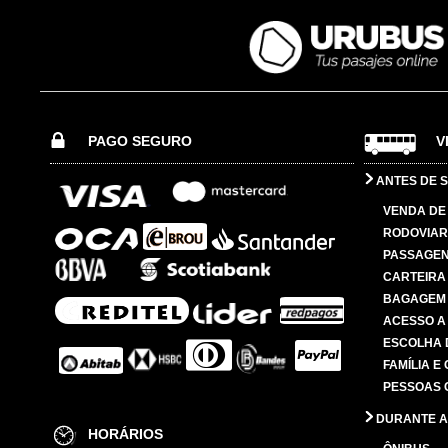
PAGO SEGURO
V
ANTES DE S
VENDA DE
RODOVIAR
PASSAGE
CARTEIRA
BAGAGEM
ACESSO A
ESCOLHA 
FAMÍLIA E
PESSOAS 
DURANTE A
HORÁRIOS