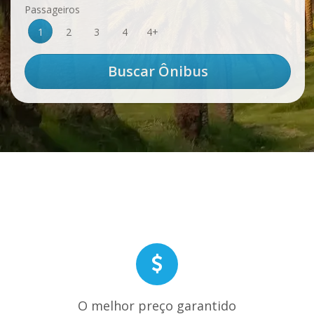
Passageiros
1
2
3
4
4+
O melhor preço garantido