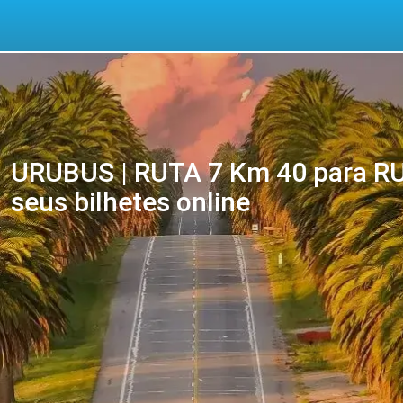
URUBUS | RUTA 7 Km 40 para RU
seus bilhetes online