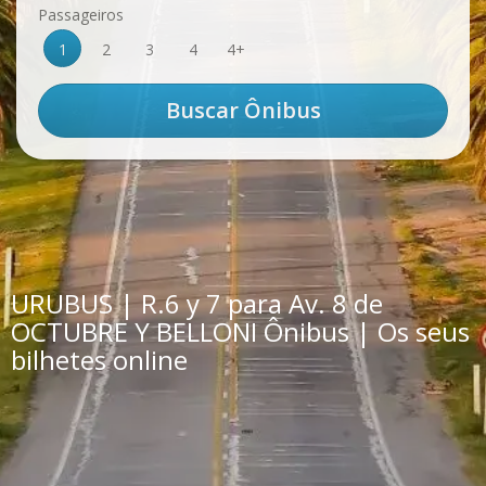
Passageiros
1
2
3
4
4+
URUBUS | R.6 y 7 para Av. 8 de
OCTUBRE Y BELLONI Ônibus | Os seus
bilhetes online