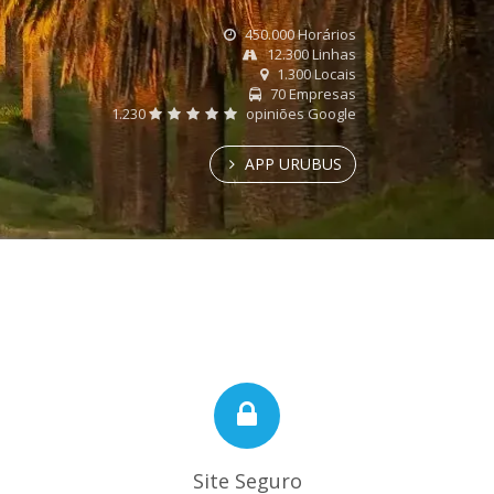
450.000 Horários
12.300 Linhas
1.300 Locais
70 Empresas
1.230
opiniões Google
APP URUBUS
Site Seguro