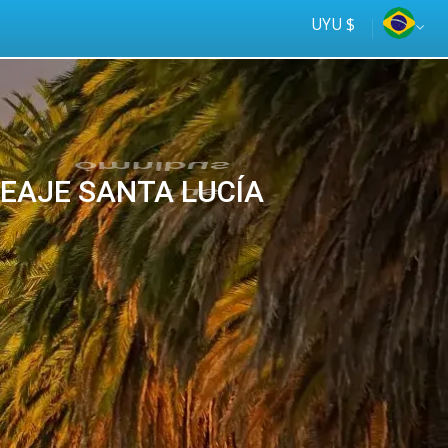
UYU $
 PEAJE SANTA LUCÍA
Tus
online
ómnibus