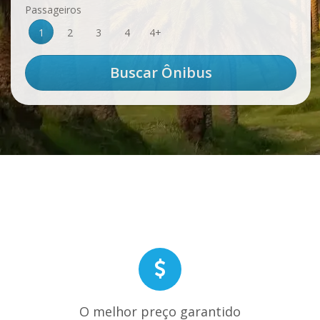
Passageiros
1
2
3
4
4+
O melhor preço garantido