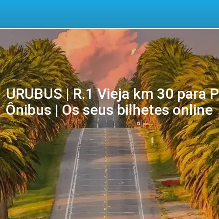
URUBUS | R.1 Vieja km 30 para
Ônibus | Os seus bilhetes online