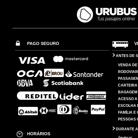
PAGO SEGURO
V
ANTES DE S
VENDA DE
RODOVIAR
PASSAGE
CARTEIRA
BAGAGEM
ACESSO A
ESCOLHA 
FAMÍLIA E
PESSOAS 
DURANTE A
HORÁRIOS