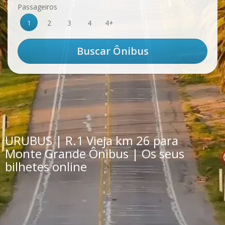
Passageiros
1
2
3
4
4+
URUBUS | R.1 Vieja km 26 para
Monte Grande Ônibus | Os seus
bilhetes online