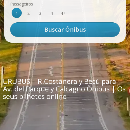
Passageiros
1
2
3
4
4+
URUBUS | R.Costanera y Becú para
Av. del Parque y Calcagno Ônibus | Os
seus bilhetes online