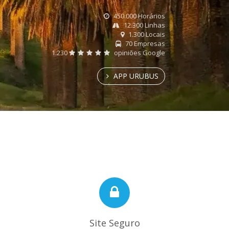
450.000 Horários
12.300 Linhas
1.300 Locais
70 Empresas
1.230
opiniões Google
APP URUBUS
Site Seguro