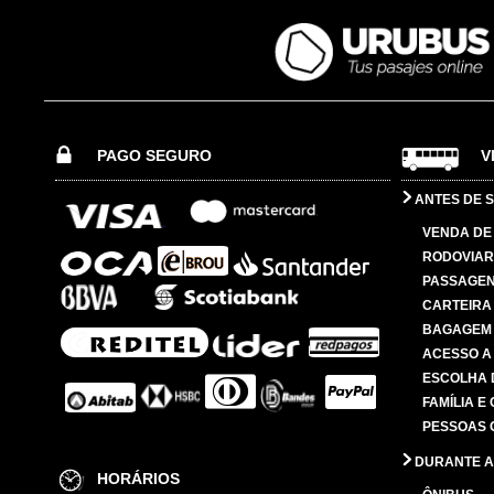
PAGO SEGURO
V
ANTES DE S
VENDA DE
RODOVIAR
PASSAGE
CARTEIRA
BAGAGEM
ACESSO A
ESCOLHA 
FAMÍLIA E
PESSOAS 
DURANTE A
HORÁRIOS