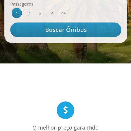
Passageiros
1
2
3
4
4+
O melhor preço garantido