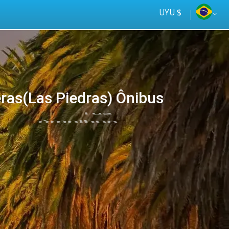
UYU $
ras(Las Piedras) Ônibus
Tus
online
ómnibus