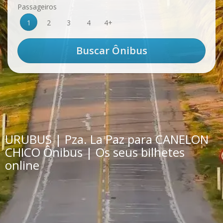
Passageiros
1
2
3
4
4+
URUBUS | Pza. La Paz para CANELON
CHICO Ônibus | Os seus bilhetes
online