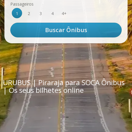
Passageiros
1
2
3
4
4+
URUBUS | Piraraja para SOCA Ônibus
| Os seus bilhetes online