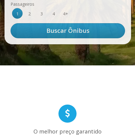
Passageiros
1
2
3
4
4+
O melhor preço garantido