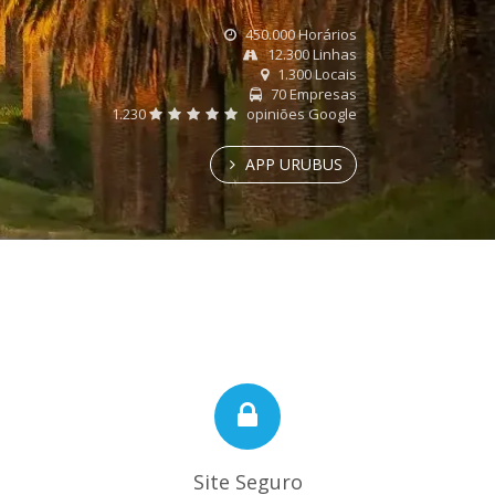
450.000 Horários
12.300 Linhas
1.300 Locais
70 Empresas
1.230
opiniões Google
APP URUBUS
Site Seguro