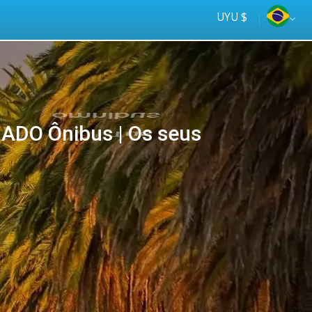
UYU $
ADO Ônibus | Os seus
Tus
online
ómnibus