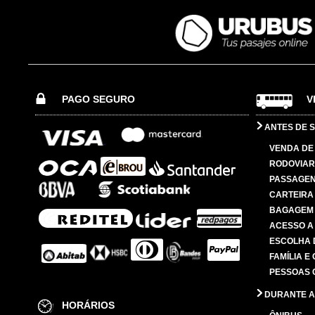
PAGO SEGURO
V
ANTES DE S
VENDA DE
RODOVIAR
PASSAGE
CARTEIRA
BAGAGEM
ACESSO A
ESCOLHA 
FAMÍLIA E
PESSOAS 
DURANTE A
HORÁRIOS