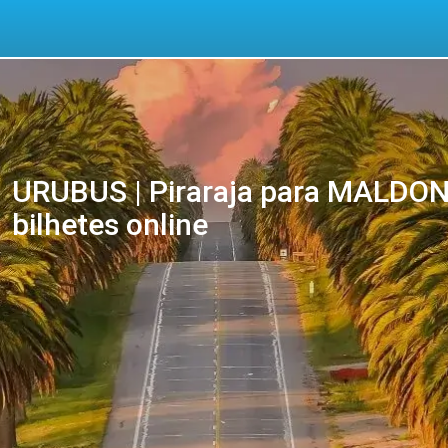
URUBUS | Piraraja para MALDON
bilhetes online